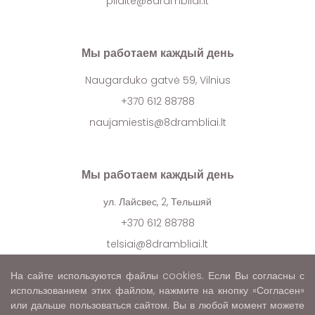
pilaite@8drambliai.lt
Мы работаем каждый день
Naugarduko gatvė 59, Vilnius
+370 612 88788
naujamiestis@8drambliai.lt
Мы работаем каждый день
ул. Лайсвес, 2, Тельшяй
+370 612 88788
telsiai@8drambliai.lt
На сайте используются файлы cookies. Если Вы согласны с
использованием этих файлом, нажмите на кнопку «Согласен»
или дальше пользоваться сайтом. Вы в любой момент можете