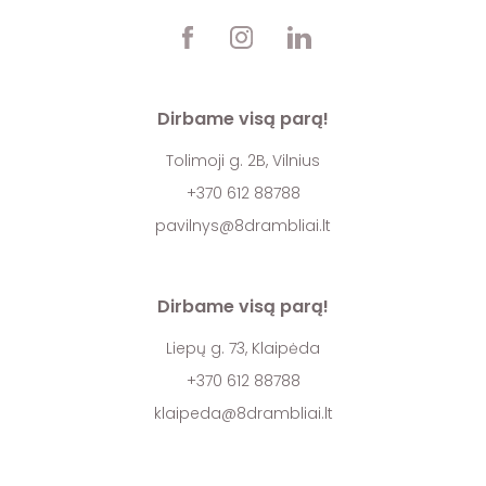
Dirbame visą parą!
Tolimoji g. 2B, Vilnius
+370 612 88788
pavilnys@8drambliai.lt
Dirbame visą parą!
Liepų g. 73, Klaipėda
+370 612 88788
klaipeda@8drambliai.lt