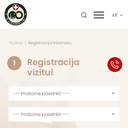
LT
Titulinis
Registracija Internetu
Registracija
1
SK
vizitui