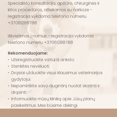
Specialisto konsultacija, apžiūra, chirurginės ir
kitos procedūros, atliekamos su narkoze -
registracija vykdoma telefono numeriu
+37061288788
Iškvietimas į namus - registracija vykdoma
telefono numeriu +37061288788
Rekomenduojame:
Užsiregistruokite vizitui iš anksto.
Stenkitės nevėluoti.
Drąsiai užduokite visus klausimus veterinarijos
gydytojui.
Nepamirškite savo augintinį nuolat skatinti ir
drąsinti.
Informuokite mūsų kliniką apie Jūsų planų
pasikeitimus. Mes būsime dėkingi.