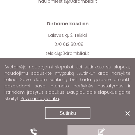
naujamiestis@8drambliai.lt
Dirbame kasdien
Laisvės g. 2, Telšiai
+370 612 88788
telsiai@8drambliai.lt
Svetainėje naudojami slapukai. Jei sutinkate su slapukų
naudojimu spauskite mygtuką „Sutinku“ arba naršykite
toliau. Savo duotą sutikimą bet kada galėsite atšaukti
pakeisdami savo interneto naršyklės nustatymus ir
ištrindami įrašytus slapukus. Daugiau apie slapukus galite
skaityti
Privatumo politika
.
© Visos teisės saugomos 2023
Sprendimas:
Sutinku