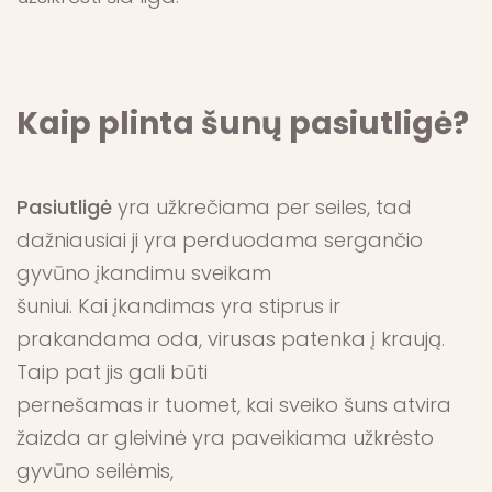
Kaip plinta šunų pasiutligė?
Pasiutligė
yra užkrečiama per seiles, tad
dažniausiai ji yra perduodama sergančio
gyvūno įkandimu sveikam
šuniui. Kai įkandimas yra stiprus ir
prakandama oda, virusas patenka į kraują.
Taip pat jis gali būti
pernešamas ir tuomet, kai sveiko šuns atvira
žaizda ar gleivinė yra paveikiama užkrėsto
gyvūno seilėmis,