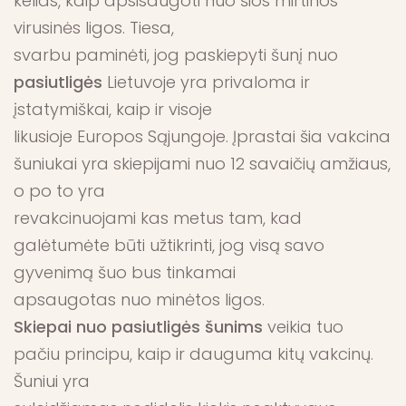
kelias, kaip apsisaugoti nuo šios mirtinos
virusinės ligos. Tiesa,
svarbu paminėti, jog paskiepyti šunį nuo
pasiutligės
Lietuvoje yra privaloma ir
įstatymiškai, kaip ir visoje
likusioje Europos Sąjungoje. Įprastai šia vakcina
šuniukai yra skiepijami nuo 12 savaičių amžiaus,
o po to yra
revakcinuojami kas metus tam, kad
galėtumėte būti užtikrinti, jog visą savo
gyvenimą šuo bus tinkamai
apsaugotas nuo minėtos ligos.
Skiepai nuo pasiutligės šunims
veikia tuo
pačiu principu, kaip ir dauguma kitų vakcinų.
Šuniui yra