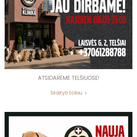
ATSIDARĖME TELŠIUOSE!
Skaityti toliau