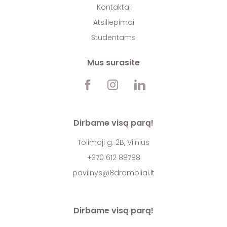
Kontaktai
Atsiliepimai
Studentams
Mus surasite
Dirbame visą parą!
Tolimoji g. 2B, Vilnius
+370 612 88788
pavilnys@8drambliai.lt
Dirbame visą parą!