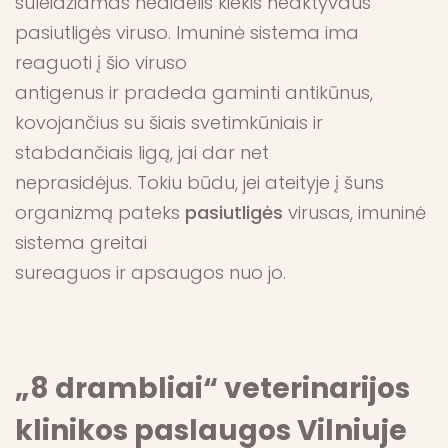
suleidžiamas nedidelis kiekis neaktyvaus
pasiutligės viruso. Imuninė sistema ima
reaguoti į šio viruso
antigenus ir pradeda gaminti antikūnus,
kovojančius su šiais svetimkūniais ir
stabdančiais ligą, jai dar net
neprasidėjus. Tokiu būdu, jei ateityje į šuns
organizmą pateks
pasiutligės
virusas, imuninė
sistema greitai
sureaguos ir apsaugos nuo jo.
„8 drambliai“ veterinarijos
klinikos paslaugos Vilniuje