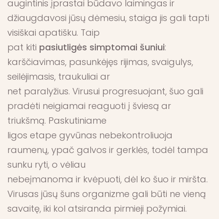
augintinis įprastai būdavo laimingas ir
džiaugdavosi jūsų dėmesiu, staiga jis gali tapti
visiškai apatišku. Taip
pat kiti
pasiutligės simptomai šuniui
:
karščiavimas, pasunkėjęs rijimas, svaigulys,
seilėjimasis, traukuliai ar
net paralyžius. Virusui progresuojant, šuo gali
pradėti neigiamai reaguoti į šviesą ar
triukšmą. Paskutiniame
ligos etape gyvūnas nebekontroliuoja
raumenų, ypač galvos ir gerklės, todėl tampa
sunku ryti, o vėliau
nebeįmanoma ir kvėpuoti, dėl ko šuo ir miršta.
Virusas jūsų šuns organizme gali būti ne vieną
savaitę, iki kol atsiranda pirmieji požymiai.