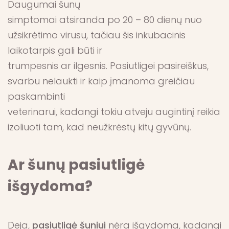
Daugumai šunų
simptomai atsiranda po 20 – 80 dienų nuo
užsikrėtimo virusu, tačiau šis inkubacinis
laikotarpis gali būti ir
trumpesnis ar ilgesnis. Pasiutligei pasireiškus,
svarbu nelaukti ir kaip įmanoma greičiau
paskambinti
veterinarui, kadangi tokiu atveju augintinį reikia
izoliuoti tam, kad neužkrėstų kitų gyvūnų.
Ar šunų pasiutligė
išgydoma?
Deja,
pasiutligė šuniui
nėra išgydoma, kadangi