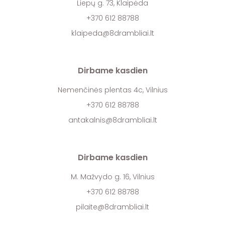
Liepų g. 73, Klaipėda
+370 612 88788
klaipeda@8drambliai.lt
Dirbame kasdien
Nemenčinės plentas 4c, Vilnius
+370 612 88788
antakalnis@8drambliai.lt
Dirbame kasdien
M. Mažvydo g. 16, Vilnius
+370 612 88788
pilaite@8drambliai.lt