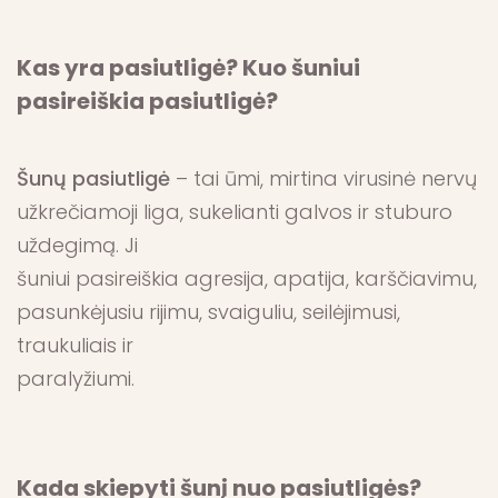
Kas yra pasiutligė? Kuo šuniui
pasireiškia pasiutligė?
Šunų pasiutligė
– tai ūmi, mirtina virusinė nervų
užkrečiamoji liga, sukelianti galvos ir stuburo
uždegimą. Ji
šuniui pasireiškia agresija, apatija, karščiavimu,
pasunkėjusiu rijimu, svaiguliu, seilėjimusi,
traukuliais ir
paralyžiumi.
Kada skiepyti šunį nuo pasiutligės?