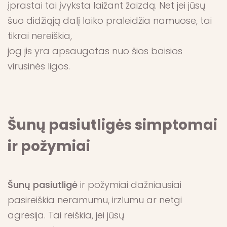
įprastai tai įvyksta laižant žaizdą. Net jei jūsų
šuo didžiąją dalį laiko praleidžia namuose, tai
tikrai nereiškia,
jog jis yra apsaugotas nuo šios baisios
virusinės ligos.
Šunų pasiutligės simptomai
ir požymiai
Šunų pasiutligė
ir požymiai dažniausiai
pasireiškia neramumu, irzlumu ar netgi
agresija. Tai reiškia, jei jūsų