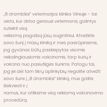
„8 drambliai“ veterinarijos klinika Vilniuje – tai
vieta, kur dirba geriausi veterinarai, galintys
suteikti visą
reikiamą pagalbą jūsų augintiniui. Atvežkite
savo šunį į mūsų kliniką ir mes pasirūpinsime,
jog gyvūnas būtų paskiepytas visomis
reikalingiausiomis vakcinomis, tarp kurių ir
vakcina nuo pasiutligės šunims. Patogu tai,
jog jei dėl tam tikrų aplinkybių negalite atvežti
savo šuns į „8 drambliai“ kliniką, mus galite
išsikviesti ir į
namus, kur atliksime visą reikiamą vakcinavimo
procedūrą.