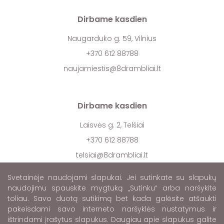
Dirbame kasdien
Naugarduko g. 59, Vilnius
+370 612 88788
naujamiestis@8drambliai.lt
Dirbame kasdien
Laisvės g. 2, Telšiai
+370 612 88788
telsiai@8drambliai.lt
Svetainėje naudojami slapukai. Jei sutinkate su slapukų
naudojimu spauskite mygtuką „Sutinku“ arba naršykite
toliau. Savo duotą sutikimą bet kada galėsite atšaukti
pakeisdami savo interneto naršyklės nustatymus ir
ištrindami įrašytus slapukus. Daugiau apie slapukus galite