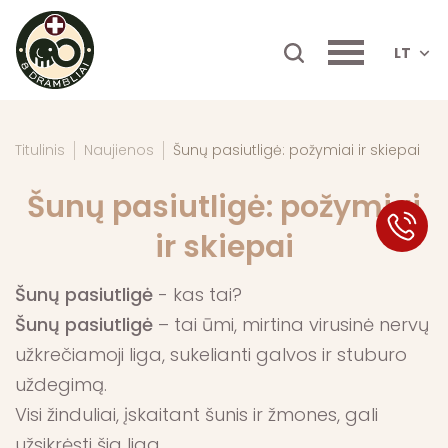
LT
Titulinis
Naujienos
Šunų pasiutligė: požymiai ir skiepai
Šunų pasiutligė: požymiai
SK
ir skiepai
Šunų pasiutligė
- kas tai?
Šunų pasiutligė
– tai ūmi, mirtina virusinė nervų
užkrečiamoji liga, sukelianti galvos ir stuburo
uždegimą.
Visi žinduliai, įskaitant šunis ir žmones, gali
užsikrėsti šia liga.