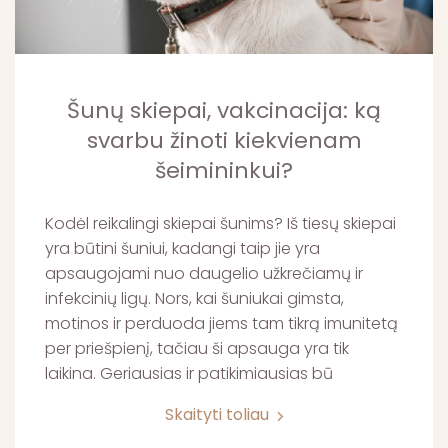
Šunų skiepai, vakcinacija: ką
svarbu žinoti kiekvienam
šeimininkui?
Kodėl reikalingi skiepai šunims? Iš tiesų skiepai
yra būtini šuniui, kadangi taip jie yra
apsaugojami nuo daugelio užkrečiamų ir
infekcinių ligų. Nors, kai šuniukai gimsta,
motinos ir perduoda jiems tam tikrą imunitetą
per priešpienį, tačiau ši apsauga yra tik
laikina. Geriausias ir patikimiausias bū
Skaityti toliau