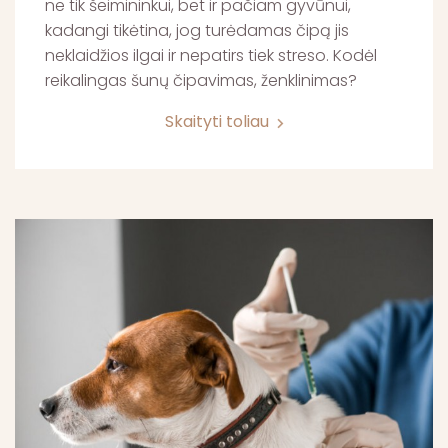
ne tik šeimininkui, bet ir pačiam gyvūnui,
kadangi tikėtina, jog turėdamas čipą jis
neklaidžios ilgai ir nepatirs tiek streso. Kodėl
reikalingas šunų čipavimas, ženklinimas?
Skaityti toliau