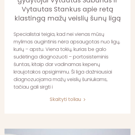
gydytojai Vytautas Sabūnas ir
Vytautas Stankus apie retą
klastingą mažų veislių šunų ligą
Specialistai teigia, kad nei vienas mūsų
mylimas augintinis nėra apsaugotas nuo ligų,
kurių – apstu. Viena tokių, kurias be galo
sudėtinga diagnozuoti – portosisteminis
šuntas, kitaip dar vadinamas kepenų
kraujotakos apsigimimu. Ši liga dažniausiai
diagnozuojama mažų veislių šuniukams,
tačiau gali sirgti i
Skaityti toliau