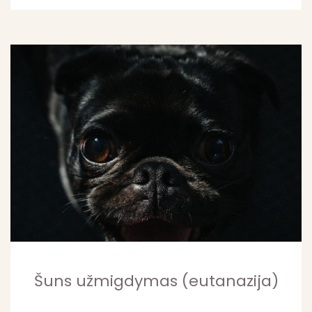
Šuns užmigdymas (eutanazija)