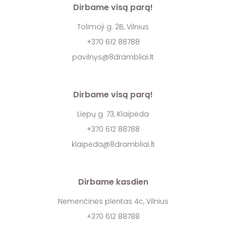
Dirbame visą parą!
Tolimoji g. 2B, Vilnius
+370 612 88788
pavilnys@8drambliai.lt
Dirbame visą parą!
Liepų g. 73, Klaipėda
+370 612 88788
klaipeda@8drambliai.lt
Dirbame kasdien
Nemenčinės plentas 4c, Vilnius
+370 612 88788