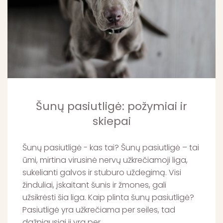
Šunų pasiutligė: požymiai ir
skiepai
Šunų pasiutligė - kas tai? Šunų pasiutligė – tai
ūmi, mirtina virusinė nervų užkrečiamoji liga,
sukelianti galvos ir stuburo uždegimą. Visi
žinduliai, įskaitant šunis ir žmones, gali
užsikrėsti šia liga. Kaip plinta šunų pasiutligė?
Pasiutligė yra užkrečiama per seiles, tad
dažniausiai ji yra per