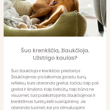
Šuo krenkščia, žiaukčioja.
Užstrigo kaulas?
Šuo žiaukčioja ir krenkščia: priežastys
Žiaukčiojimas yra laikomas įprastu šunų
refleksu, kuris atsiranda greitai, tačiau taip pat
greitai ir išnyksta. Kaip bebūtų, taip būna ne
visuomet, tad pasikartojantis žiaukčiojimas ir
krenkštimas turėtų kelti susirūpinimą. Jie
atsiranda tuomet, kai yra stimuliuojami