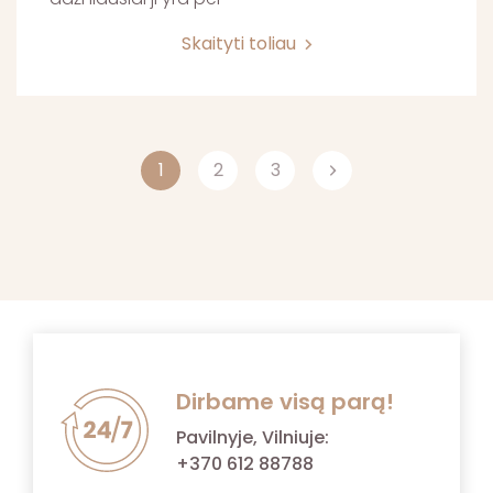
Skaityti toliau
1
2
3
Dirbame visą parą!
Pavilnyje, Vilniuje:
+370 612 88788