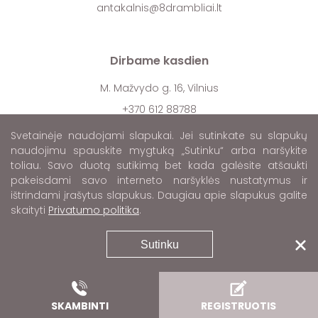
antakalnis@8drambliai.lt
Dirbame kasdien
M. Mažvydo g. 16, Vilnius
+370 612 88788
pilaite@8drambliai.lt
Svetainėje naudojami slapukai. Jei sutinkate su slapukų
naudojimu spauskite mygtuką „Sutinku“ arba naršykite
toliau. Savo duotą sutikimą bet kada galėsite atšaukti
pakeisdami savo interneto naršyklės nustatymus ir
Dirbame kasdien
ištrindami įrašytus slapukus. Daugiau apie slapukus galite
skaityti
Privatumo politika
.
Naugarduko g. 59, Vilnius
+370 612 88788
Sutinku
naujamiestis@8drambliai.lt
Dirbame kasdien
SKAMBINTI
REGISTRUOTIS