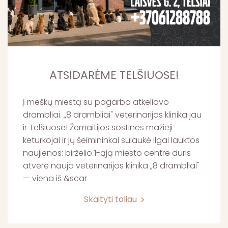
ATSIDARĖME TELŠIUOSE!
Į meškų miestą su pagarba atkeliavo
drambliai. „8 drambliai" veterinarijos klinika jau
ir Telšiuose! Žemaitijos sostinės mažieji
keturkojai ir jų šeimininkai sulaukė ilgai lauktos
naujienos: birželio 1-ąją miesto centre duris
atvėrė nauja veterinarijos klinika „8 drambliai"
— viena iš &scar
Skaityti toliau