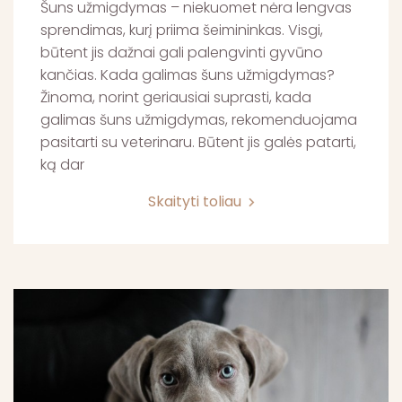
Šuns užmigdymas – niekuomet nėra lengvas
sprendimas, kurį priima šeimininkas. Visgi,
būtent jis dažnai gali palengvinti gyvūno
kančias. Kada galimas šuns užmigdymas?
Žinoma, norint geriausiai suprasti, kada
galimas šuns užmigdymas, rekomenduojama
pasitarti su veterinaru. Būtent jis galės patarti,
ką dar
Skaityti toliau