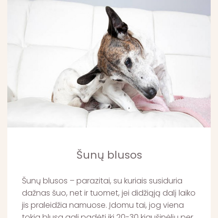
Šunų blusos
Šunų blusos – parazitai, su kuriais susiduria
dažnas šuo, net ir tuomet, jei didžiąją dalį laiko
jis praleidžia namuose. Įdomu tai, jog viena
tokia blusa gali padėti iki 20-30 kiaušinėlių per