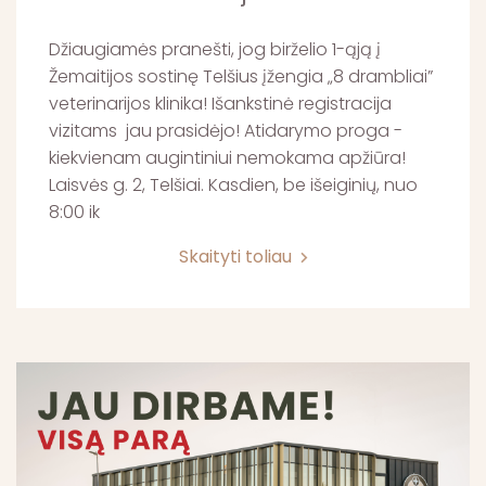
Džiaugiamės pranešti, jog birželio 1-ąją į
Žemaitijos sostinę Telšius įžengia „8 drambliai”
veterinarijos klinika! Išankstinė registracija
vizitams jau prasidėjo! Atidarymo proga -
kiekvienam augintiniui nemokama apžiūra!
Laisvės g. 2, Telšiai. Kasdien, be išeiginių, nuo
8:00 ik
Skaityti toliau