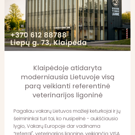
Klaipėdoje atidaryta
moderniausia Lietuvoje visą
parą veikianti referentinė
veterinarijos ligoninė
Pagaliau vakarų Lietuvos mažieji keturkojai ir jų
šeimininkai turi tai, ko nusipelnė - aukščiausio
lygio, Vakarų Europoje dar vadinama
“referral", veterinarijos ligoninę, veikiančią VISĄ