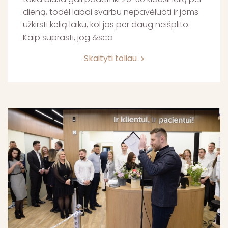
dieną, todėl labai svarbu nepavėluoti ir joms
užkirsti kelią laiku, kol jos per daug neišplito.
Kaip suprasti, jog &sca
Skaityti toliau